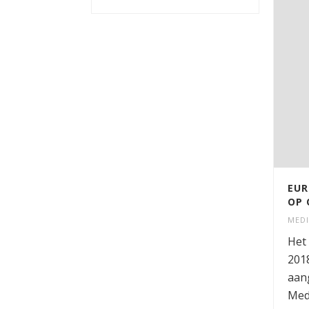
EUR
OP 
MED
Het 
201
aang
Med