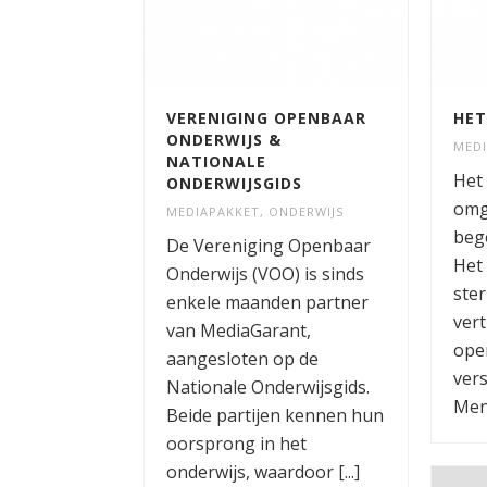
VERENIGING OPENBAAR
HET
ONDERWIJS &
MED
NATIONALE
Het 
ONDERWIJSGIDS
omg
MEDIAPAKKET
,
ONDERWIJS
beg
De Vereniging Openbaar
Het
Onderwijs (VOO) is sinds
ster
enkele maanden partner
ver
van MediaGarant,
ope
aangesloten op de
vers
Nationale Onderwijsgids.
Mens
Beide partijen kennen hun
oorsprong in het
onderwijs, waardoor [...]