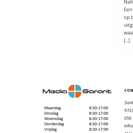
Nati
Een
op 
uit
waa
[...]
CON
Son
972
050
info