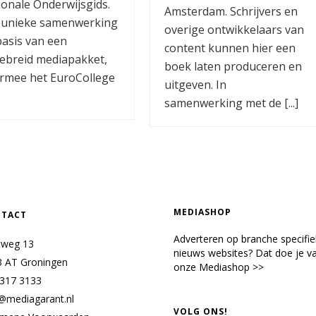
onale Onderwijsgids.
Amsterdam. Schrijvers en
 unieke samenwerking
overige ontwikkelaars van
basis van een
content kunnen hier een
gebreid mediapakket,
boek laten produceren en
rmee het EuroCollege
uitgeven. In
samenwerking met de [...]
MEDIASHOP
TACT
Adverteren op branche specifi
tweg 13
nieuws websites? Dat doe je va
3 AT Groningen
onze Mediashop >>
 317 3133
@mediagarant.nl
VOLG ONS!