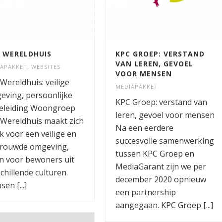
 WERELDHUIS
KPC GROEP: VERSTAND
VAN LEREN, GEVOEL
IAPAKKET
,
WEBSITES
VOOR MENSEN
Wereldhuis: veilige
MEDIAPAKKET
eving, persoonlijke
KPC Groep: verstand van
eleiding Woongroep
leren, gevoel voor mensen
 Wereldhuis maakt zich
Na een eerdere
k voor een veilige en
succesvolle samenwerking
trouwde omgeving,
tussen KPC Groep en
n voor bewoners uit
MediaGarant zijn we per
chillende culturen.
december 2020 opnieuw
en [...]
een partnership
aangegaan. KPC Groep [...]