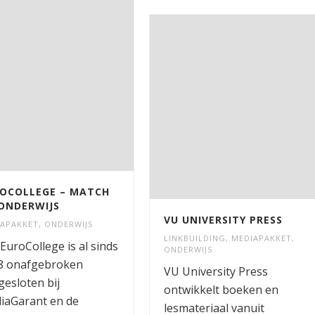
OCOLLEGE – MATCH
ONDERWIJS
VU UNIVERSITY PRESS
IAPAKKET
,
ONDERWIJS
LINKBUILDING
,
MEDIAPAKKET
,
EuroCollege is al sinds
ONDERWIJS
8 onafgebroken
VU University Press
esloten bij
ontwikkelt boeken en
iaGarant en de
lesmateriaal vanuit