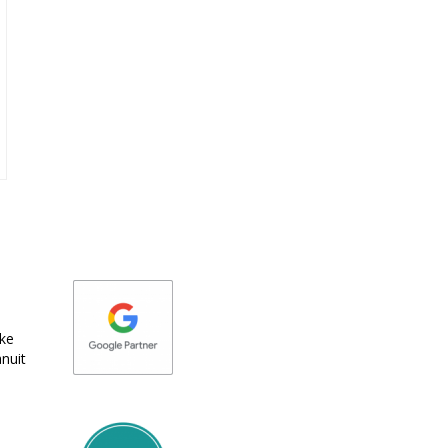
eke
nuit