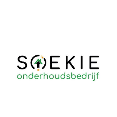
juni 28, 2021
Soekie Onderhoudsbedrijf –
klantvriendelijke teksten voor de
website