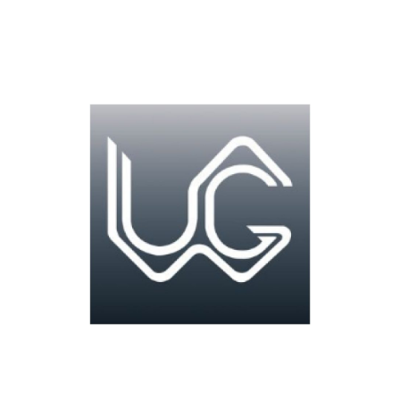
juli 16, 2020
Graviant Publishers – specialist voor
BO, SBO, VO, VSO en Passend
Onderwijs