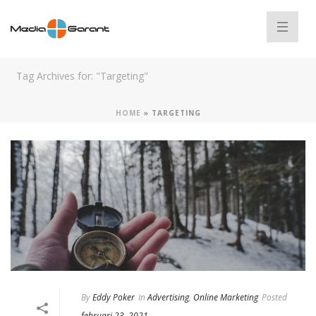
Tag Archives for: "Targeting"
HOME
»
TARGETING
By
Eddy Poker
In
Advertising
,
Online Marketing
Posted
februari 23, 2021