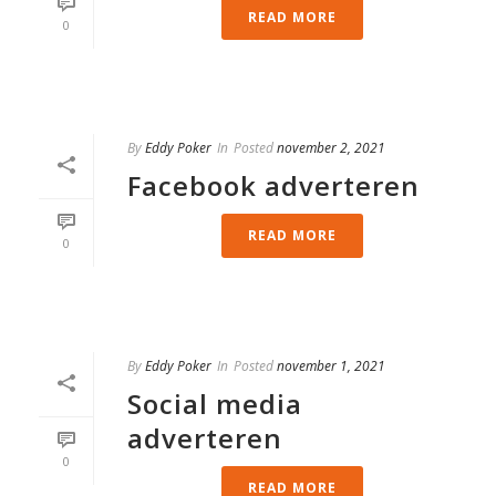
READ MORE
0
By
Eddy Poker
In
Posted
november 2, 2021
Facebook adverteren
READ MORE
0
By
Eddy Poker
In
Posted
november 1, 2021
Social media
adverteren
0
READ MORE