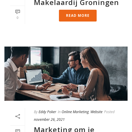
Makelaardij Groningen
READ MORE
0
By
Eddy Poker
In
Online Marketing
,
Website
Posted
november 26, 2021
Marketing om je