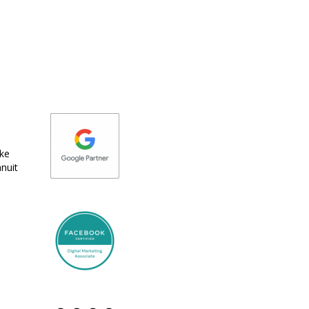
eke
nuit