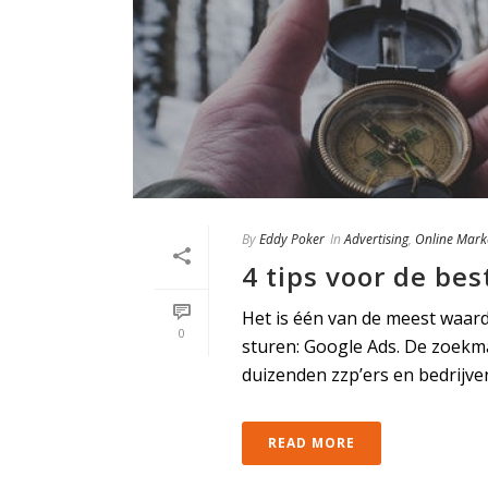
By
Eddy Poker
In
Advertising
,
Online Mark
4 tips voor de be
Het is één van de meest waar
0
sturen: Google Ads. De zoekm
duizenden zzp’ers en bedrijven 
READ MORE