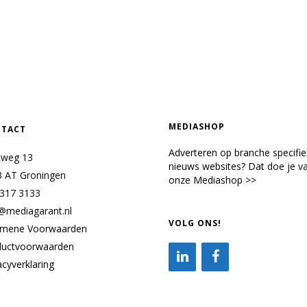
MEDIASHOP
TACT
Adverteren op branche specifi
tweg 13
nieuws websites? Dat doe je va
3 AT Groningen
onze Mediashop >>
 317 3133
@mediagarant.nl
VOLG ONS!
emene Voorwaarden
ductvoorwaarden
acyverklaring