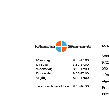
CON
Son
972
050
info
Alg
Pro
Priv