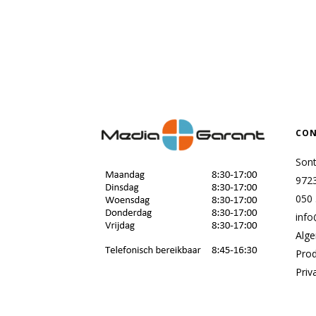
CON
Son
972
050
info
Alg
Pro
Priv