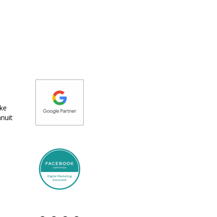
eke
nuit