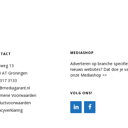
MEDIASHOP
TACT
Adverteren op branche specifi
tweg 13
nieuws websites? Dat doe je va
3 AT Groningen
onze Mediashop >>
 317 3133
@mediagarant.nl
VOLG ONS!
emene Voorwaarden
ductvoorwaarden
acyverklaring