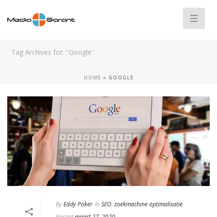
Tag Archives for: "Google"
HOME
»
GOOGLE
By
Eddy Poker
In
SEO
,
zoekmachine optimalisatie
Posted
maart 27, 2020