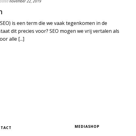
osted
november 22, 2019
n
(SEO) is een term die we vaak tegenkomen in de
aat dit precies voor? SEO mogen we vrij vertalen als
r alle [...]
MEDIASHOP
TACT