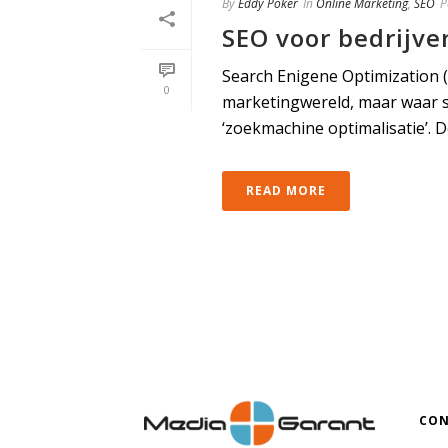
By
Eddy Poker
In
Online Marketing
,
SEO
P
SEO voor bedrijve
Search Enigene Optimization 
0
marketingwereld, maar waar st
‘zoekmachine optimalisatie’. Doo
READ MORE
CON