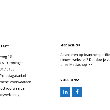
MEDIASHOP
TACT
Adverteren op branche specifi
tweg 13
nieuws websites? Dat doe je va
3 AT Groningen
onze Mediashop >>
 317 3133
@mediagarant.nl
VOLG ONS!
emene Voorwaarden
ductvoorwaarden
acyverklaring