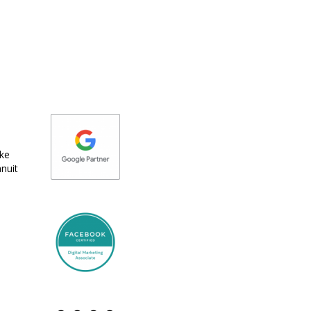
eke
nuit