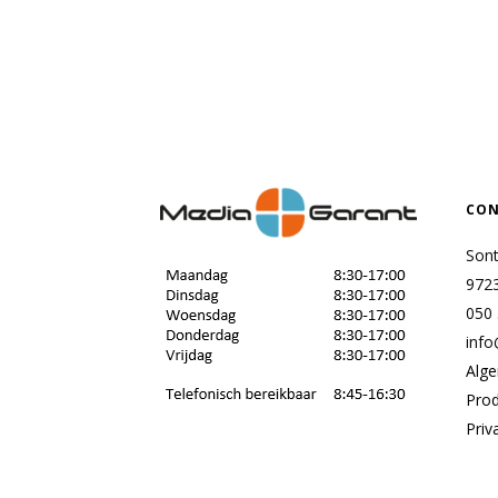
CON
Son
972
050
info
Alg
Pro
Priv