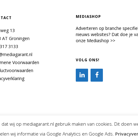
MEDIASHOP
TACT
Adverteren op branche specifi
tweg 13
nieuws websites? Dat doe je va
3 AT Groningen
onze Mediashop >>
 317 3133
@mediagarant.nl
VOLG ONS!
emene Voorwaarden
ductvoorwaarden
acyverklaring
n dat wij op mediagarant.nl gebruik maken van cookies. Dit doen w
len wij informatie via Google Analytics en Google Ads.
Privacyver