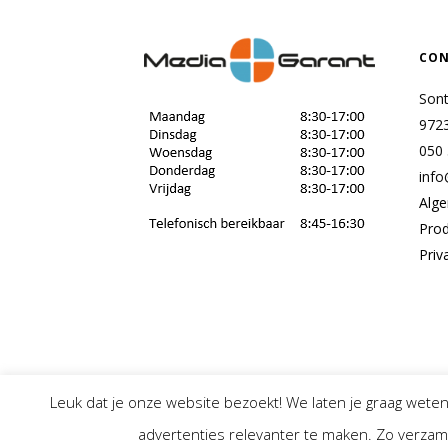
CON
Son
972
050
info
Alg
Pro
Priv
Leuk dat je onze website bezoekt! We laten je graag wete
advertenties relevanter te maken. Zo verzame